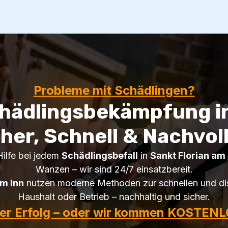
Probleme mit Schädlingen?
chädlingsbekämpfung in
cher, Schnell & Nachvol
Hilfe bei jedem
Schädlingsbefall
in
Sankt Florian am 
Wanzen – wir sind 24/7 einsatzbereit.
am Inn
nutzen moderne Methoden zur schnellen und di
Haushalt oder Betrieb – nachhaltig und sicher.
ter Erfolg – oder wir kommen KOSTENL