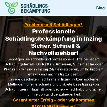
Blog
Probleme mit Schädlingen?
Professionelle
Schädlingsbekämpfung in Inzing
– Sicher, Schnell &
Nachvollziehbar!
Benötigen Sie schnelle und professionelle Hilfe bei jedem
Schädlingsbefall
? Ob
Ratten
,
Ameisen
,
Silberfische
oder
Wanzen
– wir sind in
Inzing
24/7 einsatzbereit, um Ihr Problem
effektiv und nachhaltig zu lösen.
Unsere geschulten Fachkräfte in
Inzing
nutzen moderne
Methoden für eine schnelle und diskrete Beseitigung von
Schädlingen
in Haushalt oder Betrieb – nachhaltig und sicher,
für Ihre vollständige Zufriedenheit.
Garantierter Erfolg – oder wir kommen
KOSTENLOS wieder!