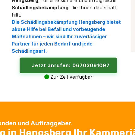
Hengsberg
, für eine sichere und erfolgreiche
Schädlingsbekämpfung
, die Ihnen dauerhaft
hilft.
Die
Schädlingsbekämpfung Hengsberg
bietet
akute Hilfe bei
Befall
und vorbeugende
Maßnahmen – wir sind Ihr zuverlässiger
Partner für jeden Bedarf und jede
Schädlingsart
.
Jetzt anrufen: 06703091097
Zur Zeit verfügbar
Kunden und Auftraggeber.
 in Hengsberg Ihr Kammerj