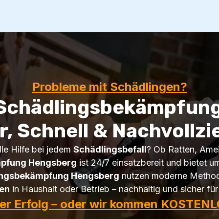
Probleme mit Schädlingen?
 Schädlingsbekämpfung
r, Schnell & Nachvollzi
le Hilfe bei jedem
Schädlingsbefall
? Ob Ratten, Amei
pfung Hengsberg
ist 24/7 einsatzbereit und bietet
ingsbekämpfung Hengsberg
nutzen moderne Methode
en
in Haushalt oder Betrieb – nachhaltig und sicher für 
ter Erfolg – oder wir kommen KOSTENL