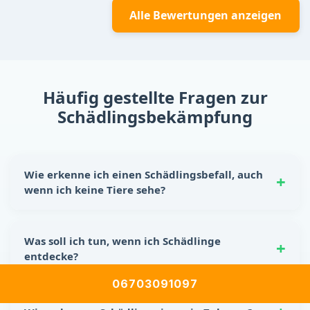
Alle Bewertungen anzeigen
Häufig gestellte Fragen zur
Schädlingsbekämpfung
Wie erkenne ich einen Schädlingsbefall, auch
wenn ich keine Tiere sehe?
Schädlinge hinterlassen oft eindeutige Spuren:
Nagespuren, kleine Kotkrümel, Kratzgeräusche in
Was soll ich tun, wenn ich Schädlinge
Wänden oder Schränken sowie unangenehme Gerüche.
entdecke?
Auch beschädigte Lebensmittelverpackungen sind ein
Hinweis auf einen möglichen Befall.
Reagiere sofort! Lebensmittel sicher verstauen, Ritzen
06703091097
und Spalten abdichten und für Sauberkeit sorgen. Für