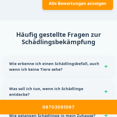
Alle Bewertungen anzeigen
Häufig gestellte Fragen zur
Schädlingsbekämpfung
Wie erkenne ich einen Schädlingsbefall, auch
wenn ich keine Tiere sehe?
Schädlinge hinterlassen oft eindeutige Spuren:
Nagespuren, kleine Kotkrümel, Kratzgeräusche in
Was soll ich tun, wenn ich Schädlinge
Wänden oder Schränken sowie unangenehme Gerüche.
entdecke?
Auch beschädigte Lebensmittelverpackungen sind ein
Hinweis auf einen möglichen Befall.
Reagiere sofort! Lebensmittel sicher verstauen, Ritzen
06703091097
und Spalten abdichten und für Sauberkeit sorgen. Für
Wie gelangen Schädlinge in mein Zuhause?
eine nachhaltige Lösung empfiehlt sich die