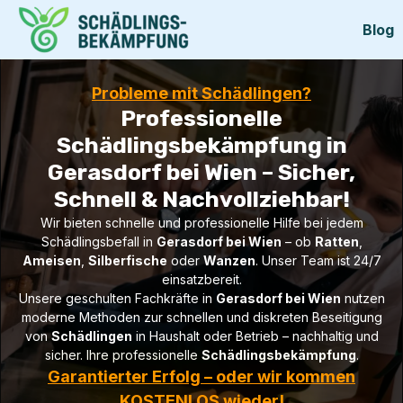
Blog
Probleme mit Schädlingen?
Professionelle
Schädlingsbekämpfung in
Gerasdorf bei Wien – Sicher,
Schnell & Nachvollziehbar!
Wir bieten schnelle und professionelle Hilfe bei jedem
Schädlingsbefall in
Gerasdorf bei Wien
– ob
Ratten
,
Ameisen
,
Silberfische
oder
Wanzen
. Unser Team ist 24/7
einsatzbereit.
Unsere geschulten Fachkräfte in
Gerasdorf bei Wien
nutzen
moderne Methoden zur schnellen und diskreten Beseitigung
von
Schädlingen
in Haushalt oder Betrieb – nachhaltig und
sicher. Ihre professionelle
Schädlingsbekämpfung
.
Garantierter Erfolg – oder wir kommen
KOSTENLOS wieder!