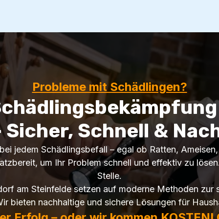
Probleme mit Schädlingen?
Schädlingsbekämpfung 
 Sicher, Schnell & Nac
e bei jedem Schädlingsbefall – egal ob Ratten, Ameise
tzbereit, um Ihr Problem schnell und effektiv zu lösen.
Stelle.
dorf am Steinfelde setzen auf moderne Methoden zur s
ir bieten nachhaltige und sichere Lösungen für Hausha
ter Erfolg – oder wir kommen KOSTENL