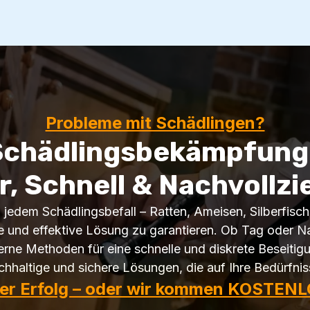
Probleme mit Schädlingen?
 Schädlingsbekämpfung 
r, Schnell & Nachvollzi
ei jedem Schädlingsbefall – Ratten, Ameisen, Silberfi
e und effektive Lösung zu garantieren. Ob Tag oder Nac
ne Methoden für eine schnelle und diskrete Beseitig
achhaltige und sichere Lösungen, die auf Ihre Bedürfnis
ter Erfolg – oder wir kommen KOSTENL