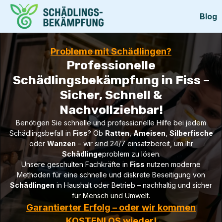
Blog
Probleme mit Schädlingen?
Professionelle
Schädlingsbekämpfung in Fiss –
Sicher, Schnell &
Nachvollziehbar!
Benötigen Sie schnelle und professionelle Hilfe bei jedem
Schädlingsbefall in
Fiss
? Ob
Ratten
,
Ameisen
,
Silberfische
oder
Wanzen
– wir sind 24/7 einsatzbereit, um Ihr
Schädlinge
problem zu lösen.
Unsere geschulten Fachkräfte in
Fiss
nutzen moderne
Methoden für eine schnelle und diskrete Beseitigung von
Schädlingen
in Haushalt oder Betrieb – nachhaltig und sicher
für Mensch und Umwelt.
Garantierter Erfolg – oder wir kommen
KOSTENLOS wieder!