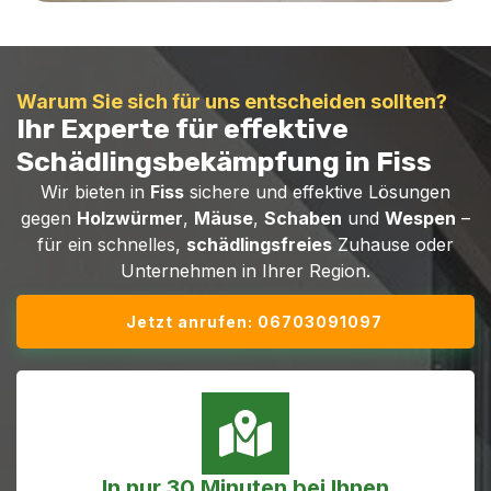
Warum Sie sich für uns entscheiden sollten?
Ihr Experte für effektive
Schädlingsbekämpfung in Fiss
Wir bieten in
Fiss
sichere und effektive Lösungen
gegen
Holzwürmer
,
Mäuse
,
Schaben
und
Wespen
–
für ein schnelles,
schädlingsfreies
Zuhause oder
Unternehmen in Ihrer Region.
Jetzt anrufen: 06703091097
In nur 30 Minuten bei Ihnen