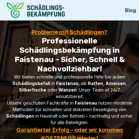
Blog
Probleme mit Schädlingen?
Professionelle
Schädlingsbekämpfung in
Faistenau – Sicher, Schnell &
Nachvollziehbar!
Wir bieten schnelle und professionelle Hilfe bei jedem
Schädlingsbefall
in
Faistenau
, ob
Ratten
,
Ameisen
,
Silberfische
oder
Wanzen
. Unser Team ist 24/7
einsatzbereit.
Unsere geschulten Fachkräfte in
Faistenau
nutzen moderne
Methoden zur schnellen und diskreten Beseitigung von
Schädlingen
in Haushalt oder Betrieb – nachhaltig und sicher
für alle Beteiligten.
Garantierter Erfolg – oder wir kommen
KOSTENLOS wieder!