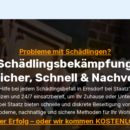
Probleme mit Schädlingen?
 Schädlingsbekämpfung 
icher, Schnell & Nachv
ilfe bei jedem Schädlingsbefall in Ernsdorf bei Staatz
nzen und 24/7 einsatzbereit, um Ihr Zuhause oder Unt
ei Staatz bieten schnelle und diskrete Beseitigung vo
derne, nachhaltige und sichere Methoden für Ihr Woh
ter Erfolg – oder wir kommen KOSTENL