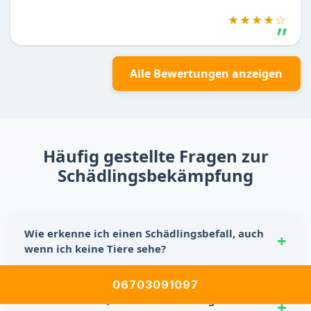
★★★★☆
Alle Bewertungen anzeigen
Häufig gestellte Fragen zur
Schädlingsbekämpfung
Wie erkenne ich einen Schädlingsbefall, auch
wenn ich keine Tiere sehe?
Schädlinge hinterlassen oft eindeutige Spuren:
06703091097
Nagespuren, kleine Kotkrümel, Kratzgeräusche in
Was soll ich tun, wenn ich Schädlinge
Wänden oder Schränken sowie unangenehme Gerüche.