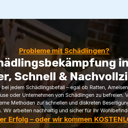
Probleme mit Schädlingen?
chädlingsbekämpfung i
er, Schnell & Nachvollz
fe bei jedem Schädlingsbefall – egal ob Ratten, Ameise
hause oder Unternehmen von Schädlingen zu befreien. Ve
rne Methoden zur schnellen und diskreten Beseitigung
n. Wir arbeiten nachhaltig und sicher für Ihr Wohlbefind
ter Erfolg – oder wir kommen KOSTENL