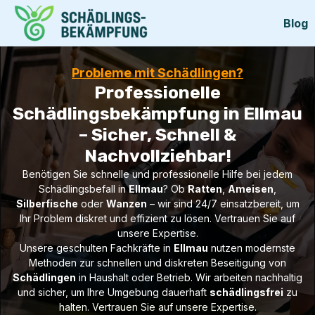
Blog
Probleme mit Schädlingen?
Professionelle
Schädlingsbekämpfung in Ellmau
– Sicher, Schnell &
Nachvollziehbar!
Benötigen Sie schnelle und professionelle Hilfe bei jedem
Schädlingsbefall in
Ellmau
? Ob
Ratten
,
Ameisen
,
Silberfische
oder
Wanzen
– wir sind 24/7 einsatzbereit, um
Ihr Problem diskret und effizient zu lösen. Vertrauen Sie auf
unsere Expertise.
Unsere geschulten Fachkräfte in
Ellmau
nutzen modernste
Methoden zur schnellen und diskreten Beseitigung von
Schädlingen
in Haushalt oder Betrieb. Wir arbeiten nachhaltig
und sicher, um Ihre Umgebung dauerhaft
schädlingsfrei
zu
halten. Vertrauen Sie auf unsere Expertise.