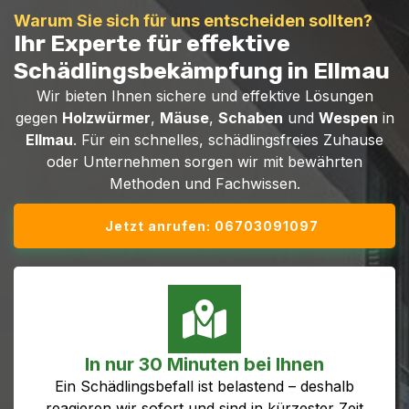
Warum Sie sich für uns entscheiden sollten?
Ihr Experte für effektive
Schädlingsbekämpfung in Ellmau
Wir bieten Ihnen sichere und effektive Lösungen
gegen
Holzwürmer
,
Mäuse
,
Schaben
und
Wespen
in
Ellmau
. Für ein schnelles, schädlingsfreies Zuhause
oder Unternehmen sorgen wir mit bewährten
Methoden und Fachwissen.
Jetzt anrufen: 06703091097
In nur 30 Minuten bei Ihnen
Ein Schädlingsbefall ist belastend – deshalb
reagieren wir sofort und sind in kürzester Zeit