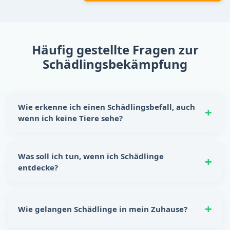
Häufig gestellte Fragen zur
Schädlingsbekämpfung
Wie erkenne ich einen Schädlingsbefall, auch
wenn ich keine Tiere sehe?
Schädlinge hinterlassen oft eindeutige Spuren:
Nagespuren, kleine Kotkrümel, Kratzgeräusche in
Was soll ich tun, wenn ich Schädlinge
Wänden oder Schränken sowie unangenehme Gerüche.
entdecke?
Auch beschädigte Lebensmittelverpackungen sind ein
Hinweis auf einen möglichen Befall.
Reagiere sofort! Lebensmittel sicher verstauen, Ritzen
und Spalten abdichten und für Sauberkeit sorgen. Für
Wie gelangen Schädlinge in mein Zuhause?
eine nachhaltige Lösung empfiehlt sich die
Unterstützung durch eine professionelle