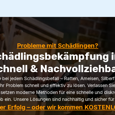
Probleme mit Schädlingen?
chädlingsbekämpfung in
chnell & Nachvollziehba
lfe bei jedem Schädlingsbefall – Ratten, Ameisen, Silb
Ihr Problem schnell und effektiv zu lösen. Verlassen Si
setzen moderne Methoden für eine schnelle und diskre
b ein. Unsere Lösungen sind nachhaltig und sicher für 
ter Erfolg – oder wir kommen KOSTENL