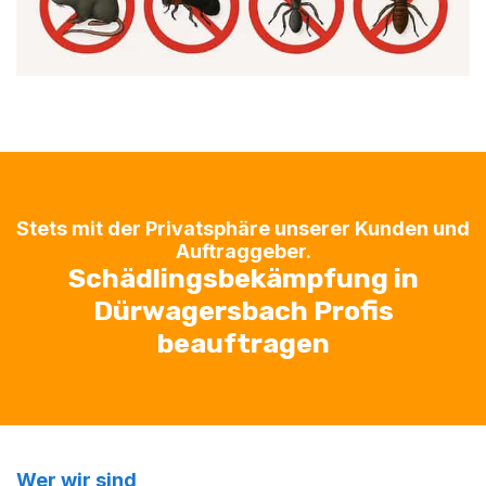
Stets mit der Privatsphäre unserer Kunden und
Auftraggeber.
Schädlingsbekämpfung in
Dürwagersbach Profis
beauftragen
Wer wir sind