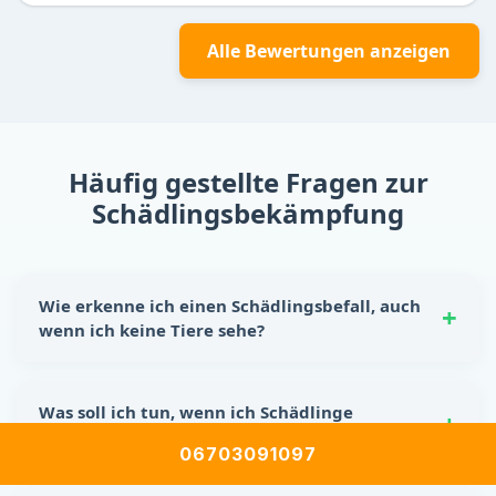
Alle Bewertungen anzeigen
Häufig gestellte Fragen zur
Schädlingsbekämpfung
Wie erkenne ich einen Schädlingsbefall, auch
wenn ich keine Tiere sehe?
Schädlinge hinterlassen oft eindeutige Spuren:
Nagespuren, kleine Kotkrümel, Kratzgeräusche in
Was soll ich tun, wenn ich Schädlinge
Wänden oder Schränken sowie unangenehme Gerüche.
entdecke?
Auch beschädigte Lebensmittelverpackungen sind ein
06703091097
Hinweis auf einen möglichen Befall.
Reagiere sofort! Lebensmittel sicher verstauen, Ritzen