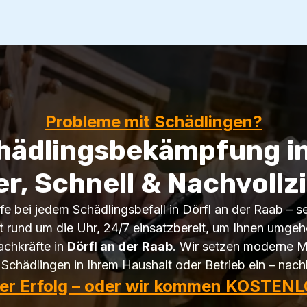
Probleme mit Schädlingen?
hädlingsbekämpfung in
er, Schnell & Nachvollz
lfe bei jedem Schädlingsbefall in Dörfl an der Raab – s
 rund um die Uhr, 24/7 einsatzbereit, um Ihnen umgehe
achkräfte in
Dörfl an der Raab
. Wir setzen moderne M
Schädlingen in Ihrem Haushalt oder Betrieb ein – nachh
ter Erfolg – oder wir kommen KOSTENL