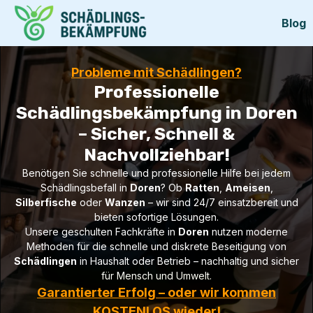
Blog
Probleme mit Schädlingen?
Professionelle
Schädlingsbekämpfung in Doren
– Sicher, Schnell &
Nachvollziehbar!
Benötigen Sie schnelle und professionelle Hilfe bei jedem
Schädlingsbefall in
Doren
? Ob
Ratten
,
Ameisen
,
Silberfische
oder
Wanzen
– wir sind 24/7 einsatzbereit und
bieten sofortige Lösungen.
Unsere geschulten Fachkräfte in
Doren
nutzen moderne
Methoden für die schnelle und diskrete Beseitigung von
Schädlingen
in Haushalt oder Betrieb – nachhaltig und sicher
für Mensch und Umwelt.
Garantierter Erfolg – oder wir kommen
KOSTENLOS wieder!