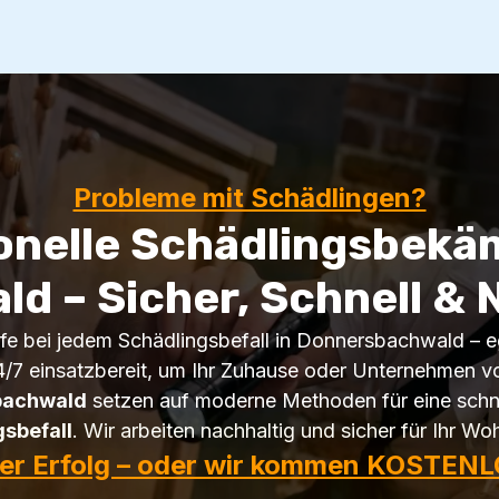
Probleme mit Schädlingen?
onelle Schädlingsbekä
 – Sicher, Schnell & 
ilfe bei jedem Schädlingsbefall in Donnersbachwald – e
/7 einsatzbereit, um Ihr Zuhause oder Unternehmen vo
bachwald
setzen auf moderne Methoden für eine schne
sbefall
. Wir arbeiten nachhaltig und sicher für Ihr Wo
ter Erfolg – oder wir kommen KOSTENL