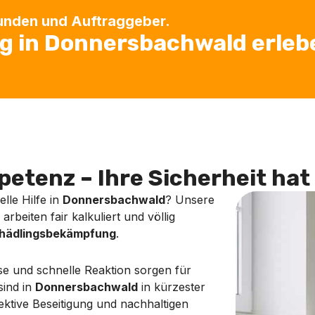
Kunden und Auftraggeber.
 in Donnersbachwald erleb
etenz – Ihre Sicherheit hat 
lle Hilfe in
Donnersbachwald
? Unsere
rbeiten fair kalkuliert und völlig
hädlingsbekämpfung
.
se und schnelle Reaktion sorgen für
sind in
Donnersbachwald
in kürzester
fektive Beseitigung und nachhaltigen