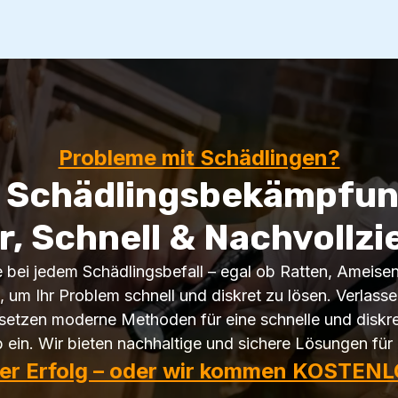
Probleme mit Schädlingen?
e Schädlingsbekämpfung
r, Schnell & Nachvollzi
fe bei jedem Schädlingsbefall – egal ob Ratten, Ameis
, um Ihr Problem schnell und diskret zu lösen. Verlasse
setzen moderne Methoden für eine schnelle und diskre
b ein. Wir bieten nachhaltige und sichere Lösungen für 
ter Erfolg – oder wir kommen KOSTENL