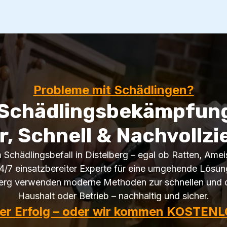
Probleme mit Schädlingen?
 Schädlingsbekämpfung 
r, Schnell & Nachvollzi
m Schädlingsbefall in Distelberg – egal ob Ratten, Amei
4/7 einsatzbereiter Experte für eine umgehende Lösun
berg verwenden moderne Methoden zur schnellen und d
Haushalt oder Betrieb – nachhaltig und sicher.
ter Erfolg – oder wir kommen KOSTENL