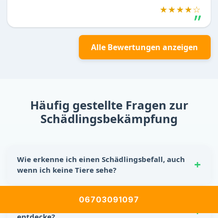
★★★★☆
Alle Bewertungen anzeigen
Häufig gestellte Fragen zur
Schädlingsbekämpfung
Wie erkenne ich einen Schädlingsbefall, auch
wenn ich keine Tiere sehe?
Schädlinge hinterlassen oft eindeutige Spuren:
06703091097
Nagespuren, kleine Kotkrümel, Kratzgeräusche in
Was soll ich tun, wenn ich Schädlinge
Wänden oder Schränken sowie unangenehme Gerüche.
entdecke?