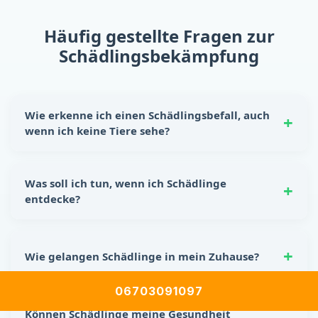
Häufig gestellte Fragen zur
Schädlingsbekämpfung
Wie erkenne ich einen Schädlingsbefall, auch
wenn ich keine Tiere sehe?
Schädlinge hinterlassen oft eindeutige Spuren:
Nagespuren, kleine Kotkrümel, Kratzgeräusche in
Was soll ich tun, wenn ich Schädlinge
Wänden oder Schränken sowie unangenehme Gerüche.
entdecke?
Auch beschädigte Lebensmittelverpackungen sind ein
Hinweis auf einen möglichen Befall.
Reagiere sofort! Lebensmittel sicher verstauen, Ritzen
und Spalten abdichten und für Sauberkeit sorgen. Für
Wie gelangen Schädlinge in mein Zuhause?
eine nachhaltige Lösung empfiehlt sich die
Unterstützung durch eine professionelle
Schädlingsbekämpfung.
Bereits kleinste Öffnungen – wie Lüftungsschlitze,
06703091097
undichte Fenster, Türspalten oder Leitungseinlässe –
Können Schädlinge meine Gesundheit