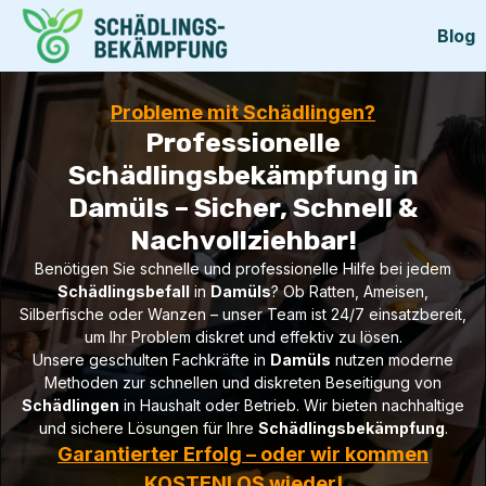
Blog
Probleme mit Schädlingen?
Professionelle
Schädlingsbekämpfung in
Damüls – Sicher, Schnell &
Nachvollziehbar!
Benötigen Sie schnelle und professionelle Hilfe bei jedem
Schädlingsbefall
in
Damüls
? Ob Ratten, Ameisen,
Silberfische oder Wanzen – unser Team ist 24/7 einsatzbereit,
um Ihr Problem diskret und effektiv zu lösen.
Unsere geschulten Fachkräfte in
Damüls
nutzen moderne
Methoden zur schnellen und diskreten Beseitigung von
Schädlingen
in Haushalt oder Betrieb. Wir bieten nachhaltige
und sichere Lösungen für Ihre
Schädlingsbekämpfung
.
Garantierter Erfolg – oder wir kommen
KOSTENLOS wieder!