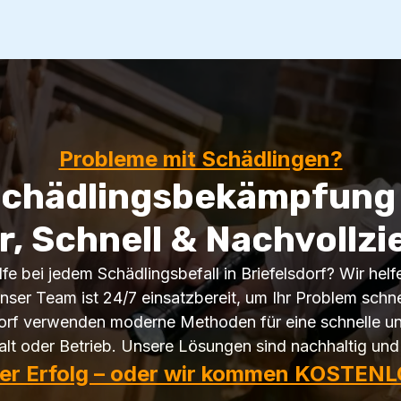
Probleme mit Schädlingen?
Schädlingsbekämpfung i
r, Schnell & Nachvollzi
fe bei jedem Schädlingsbefall in Briefelsdorf? Wir hel
ser Team ist 24/7 einsatzbereit, um Ihr Problem schnel
dorf verwenden moderne Methoden für eine schnelle un
lt oder Betrieb. Unsere Lösungen sind nachhaltig und 
ter Erfolg – oder wir kommen KOSTENL