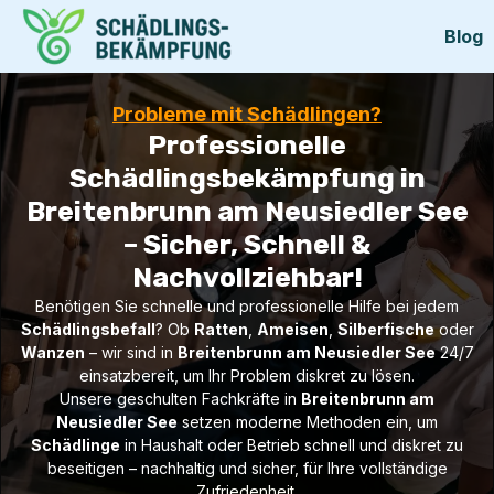
Blog
Probleme mit Schädlingen?
Professionelle
Schädlingsbekämpfung in
Breitenbrunn am Neusiedler See
– Sicher, Schnell &
Nachvollziehbar!
Benötigen Sie schnelle und professionelle Hilfe bei jedem
Schädlingsbefall
? Ob
Ratten
,
Ameisen
,
Silberfische
oder
Wanzen
– wir sind in
Breitenbrunn am Neusiedler See
24/7
einsatzbereit, um Ihr Problem diskret zu lösen.
Unsere geschulten Fachkräfte in
Breitenbrunn am
Neusiedler See
setzen moderne Methoden ein, um
Schädlinge
in Haushalt oder Betrieb schnell und diskret zu
beseitigen – nachhaltig und sicher, für Ihre vollständige
Zufriedenheit.