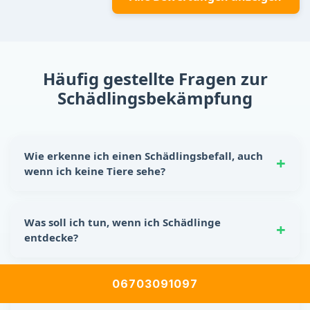
Häufig gestellte Fragen zur
Schädlingsbekämpfung
Wie erkenne ich einen Schädlingsbefall, auch
wenn ich keine Tiere sehe?
Schädlinge hinterlassen oft eindeutige Spuren:
Nagespuren, kleine Kotkrümel, Kratzgeräusche in
Was soll ich tun, wenn ich Schädlinge
Wänden oder Schränken sowie unangenehme Gerüche.
entdecke?
Auch beschädigte Lebensmittelverpackungen sind ein
Hinweis auf einen möglichen Befall.
Reagiere sofort! Lebensmittel sicher verstauen, Ritzen
und Spalten abdichten und für Sauberkeit sorgen. Für
06703091097
Wie gelangen Schädlinge in mein Zuhause?
eine nachhaltige Lösung empfiehlt sich die