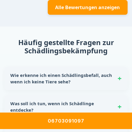
Alle Bewertungen anzeigen
Häufig gestellte Fragen zur
Schädlingsbekämpfung
Wie erkenne ich einen Schädlingsbefall, auch
wenn ich keine Tiere sehe?
Schädlinge hinterlassen oft eindeutige Spuren:
Nagespuren, kleine Kotkrümel, Kratzgeräusche in
Was soll ich tun, wenn ich Schädlinge
Wänden oder Schränken sowie unangenehme Gerüche.
entdecke?
Auch beschädigte Lebensmittelverpackungen sind ein
Hinweis auf einen möglichen Befall.
06703091097
Reagiere sofort! Lebensmittel sicher verstauen, Ritzen
und Spalten abdichten und für Sauberkeit sorgen. Für