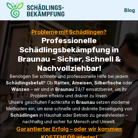
Blog
Probleme mit Schädlingen?
Professionelle
Schädlingsbekämpfung in
Braunau – Sicher, Schnell &
Nachvollziehbar!
Benötigen Sie schnelle und professionelle Hilfe bei jedem
Schädlingsbefall
? Ob
Ratten
,
Ameisen
,
Silberfische
oder
Wanzen
– wir sind in
Braunau
24/7 einsatzbereit, um Ihr
Problem effektiv und diskret zu lösen.
Unsere geschulten Fachkräfte in
Braunau
setzen moderne
Methoden ein, um eine schnelle und diskrete Beseitigung von
Schädlingen
in Haushalt oder Betrieb zu gewährleisten –
nachhaltig und sicher für Mensch und Umwelt.
Garantierter Erfolg – oder wir kommen
KOSTENLOS wieder!