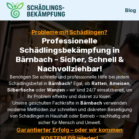
Blog
Probleme mit Schädlingen?
Professionelle
Schädlingsbekämpfung in
Bärnbach – Sicher, Schnell &
Nachvollziehbar!
Benötigen Sie schnelle und professionelle Hilfe bei jedem
Schädlingsbefall in
Bärnbach
? Egal, ob
Ratten
,
Ameisen
,
Silberfische
oder
Wanzen
– wir sind 24/7 einsatzbereit, um
Ihr Problem effektiv und diskret zu lösen.
Unsere geschulten Fachkräfte in
Bärnbach
verwenden
moderne Methoden zur schnellen und diskreten Beseitigung
von Schädlingen in Haushalt oder Betrieb – nachhaltig und
sicher für Mensch und Umwelt.
Garantierter Erfolg – oder wir kommen
KOSTENLOS wieder!