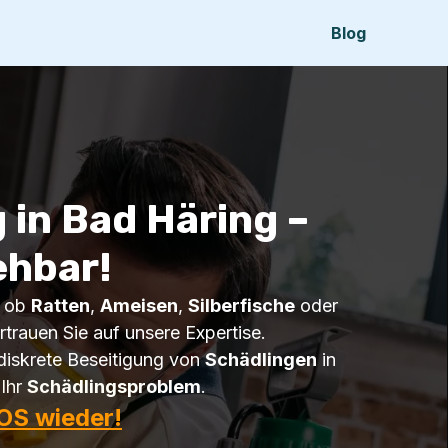
Blog
in Bad Häring –
ehbar!
l ob
Ratten
,
Ameisen
,
Silberfische
oder
rtrauen Sie auf unsere Expertise.
diskrete Beseitigung von
Schädlingen
in
 Ihr
Schädlingsproblem
.
OS wieder!