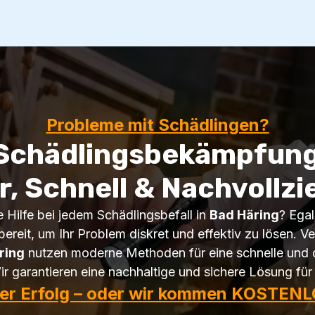
Probleme mit Schädlingen?
 Schädlingsbekämpfung 
r, Schnell & Nachvollzi
e Hilfe bei jedem Schädlingsbefall in
Bad Häring
? Ega
bereit, um Ihr Problem diskret und effektiv zu lösen. Ve
ring
nutzen moderne Methoden für eine schnelle und 
ir garantieren eine nachhaltige und sichere Lösung für
ter Erfolg – oder wir kommen KOSTENL