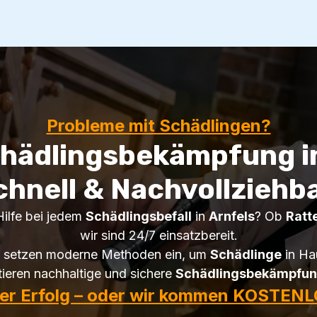
Probleme mit Schädlingen?
hädlingsbekämpfung in
chnell & Nachvollziehba
Hilfe bei jedem
Schädlingsbefall
in
Arnfels
? Ob
Ratt
wir sind 24/7 einsatzbereit.
setzen moderne Methoden ein, um
Schädlinge
in Hau
tieren nachhaltige und sichere
Schädlingsbekämpfu
ter Erfolg – oder wir kommen KOSTENL