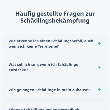
Häufig gestellte Fragen zur
Schädlingsbekämpfung
Wie erkenne ich einen Schädlingsbefall, auch
wenn ich keine Tiere sehe?
Schädlinge hinterlassen oft eindeutige Spuren:
Nagespuren, kleine Kotkrümel, Kratzgeräusche in
Was soll ich tun, wenn ich Schädlinge
Wänden oder Schränken sowie unangenehme Gerüche.
entdecke?
Auch beschädigte Lebensmittelverpackungen sind ein
Hinweis auf einen möglichen Befall.
Reagiere sofort! Lebensmittel sicher verstauen, Ritzen
und Spalten abdichten und für Sauberkeit sorgen. Für
Wie gelangen Schädlinge in mein Zuhause?
eine nachhaltige Lösung empfiehlt sich die
Unterstützung durch eine professionelle
Schädlingsbekämpfung.
Bereits kleinste Öffnungen – wie Lüftungsschlitze,
undichte Fenster, Türspalten oder Leitungseinlässe –
Können Schädlinge meine Gesundheit