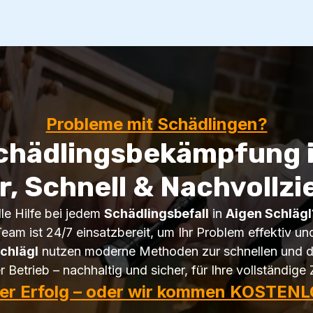
Probleme mit Schädlingen?
chädlingsbekämpfung i
r, Schnell & Nachvollzi
le Hilfe bei jedem
Schädlingsbefall
in
Aigen Schlägl
am ist 24/7 einsatzbereit, um Ihr Problem effektiv und
chlägl
nutzen moderne Methoden zur schnellen und d
 Betrieb – nachhaltig und sicher, für Ihre vollständige 
ter Erfolg – oder wir kommen KOSTENL