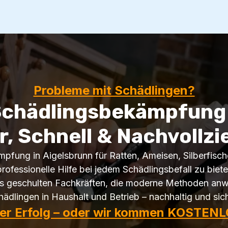
Probleme mit Schädlingen?
Schädlingsbekämpfung 
r, Schnell & Nachvollzi
mpfung in Aigelsbrunn für Ratten, Ameisen, Silberfis
rofessionelle Hilfe bei jedem Schädlingsbefall zu biet
s geschulten Fachkräften, die moderne Methoden anwe
ädlingen in Haushalt und Betrieb – nachhaltig und si
ter Erfolg – oder wir kommen KOSTENL