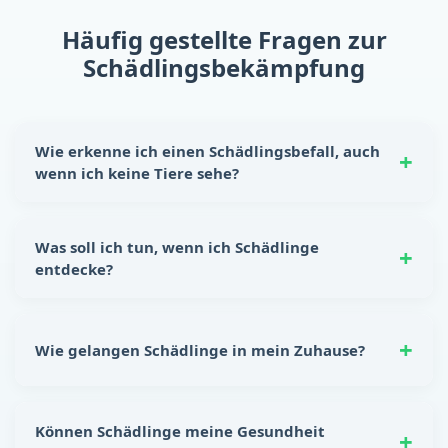
Häufig gestellte Fragen zur
Schädlingsbekämpfung
Wie erkenne ich einen Schädlingsbefall, auch
wenn ich keine Tiere sehe?
Schädlinge hinterlassen oft eindeutige Spuren:
Nagespuren, kleine Kotkrümel, Kratzgeräusche in
Was soll ich tun, wenn ich Schädlinge
Wänden oder Schränken sowie unangenehme Gerüche.
entdecke?
Auch beschädigte Lebensmittelverpackungen sind ein
Hinweis auf einen möglichen Befall.
Reagiere sofort! Lebensmittel sicher verstauen, Ritzen
und Spalten abdichten und für Sauberkeit sorgen. Für
Wie gelangen Schädlinge in mein Zuhause?
eine nachhaltige Lösung empfiehlt sich die
Unterstützung durch eine professionelle
Schädlingsbekämpfung.
Bereits kleinste Öffnungen – wie Lüftungsschlitze,
undichte Fenster, Türspalten oder Leitungseinlässe –
Können Schädlinge meine Gesundheit
reichen aus. Schon eine Lücke von wenigen Millimetern