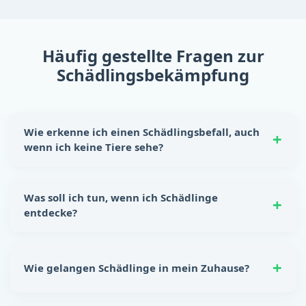
Häufig gestellte Fragen zur
Schädlingsbekämpfung
Wie erkenne ich einen Schädlingsbefall, auch
wenn ich keine Tiere sehe?
Schädlinge hinterlassen oft eindeutige Spuren:
Nagespuren, kleine Kotkrümel, Kratzgeräusche in
Was soll ich tun, wenn ich Schädlinge
Wänden oder Schränken sowie unangenehme Gerüche.
entdecke?
Auch beschädigte Lebensmittelverpackungen sind ein
Hinweis auf einen möglichen Befall.
Reagiere sofort! Lebensmittel sicher verstauen, Ritzen
und Spalten abdichten und für Sauberkeit sorgen. Für
Wie gelangen Schädlinge in mein Zuhause?
eine nachhaltige Lösung empfiehlt sich die
Unterstützung durch eine professionelle
Schädlingsbekämpfung.
Bereits kleinste Öffnungen – wie Lüftungsschlitze,