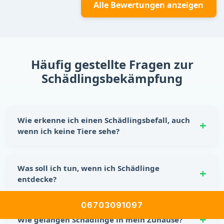
Alle Bewertungen anzeigen
Häufig gestellte Fragen zur
Schädlingsbekämpfung
Wie erkenne ich einen Schädlingsbefall, auch
wenn ich keine Tiere sehe?
Schädlinge hinterlassen oft eindeutige Spuren:
Nagespuren, kleine Kotkrümel, Kratzgeräusche in
Was soll ich tun, wenn ich Schädlinge
Wänden oder Schränken sowie unangenehme Gerüche.
entdecke?
Auch beschädigte Lebensmittelverpackungen sind ein
Hinweis auf einen möglichen Befall.
Reagiere sofort! Lebensmittel sicher verstauen, Ritzen
06703091097
und Spalten abdichten und für Sauberkeit sorgen. Für
Wie gelangen Schädlinge in mein Zuhause?
eine nachhaltige Lösung empfiehlt sich die