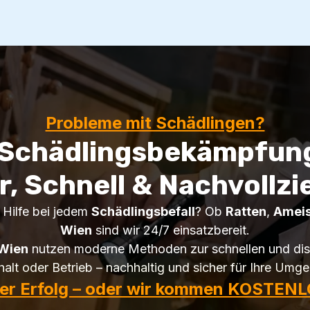
Probleme mit Schädlingen?
 Schädlingsbekämpfung
r, Schnell & Nachvollzi
 Hilfe bei jedem
Schädlingsbefall
? Ob
Ratten
,
Amei
Wien
sind wir 24/7 einsatzbereit.
Wien
nutzen moderne Methoden zur schnellen und dis
alt oder Betrieb – nachhaltig und sicher für Ihre Umg
ter Erfolg – oder wir kommen KOSTENL