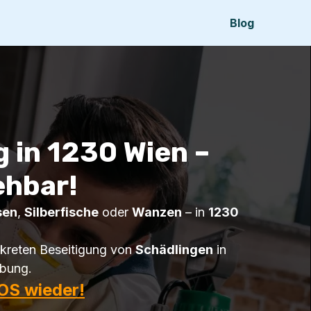
Blog
 in 1230 Wien –
ehbar!
sen
,
Silberfische
oder
Wanzen
– in
1230
kreten Beseitigung von
Schädlingen
in
ebung.
OS wieder!